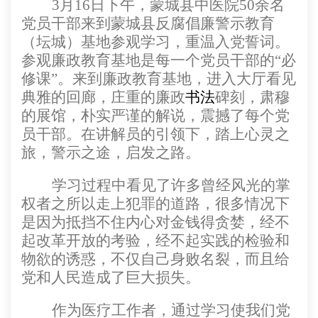
3
月16日
下午，蒙城县中医院50余名
党员干部来到蒙城县反腐倡廉警示教育
（坛城）基地参观学习，重温入党誓词。
参观廉政教育基地是每一个党员干部的“必
修课”。来到廉政教育基地，进入大厅看见
典雅的回廊，庄重的廉政
书法
碑刻，肃穆
的展馆，朴实严谨的解说，震撼了每个党
员干部。在讲解员的引领下，踏上心灵之
旅，警示之途，启发之路。
学习过程中看见了许多曾经风光的掌
权者之所以走上犯罪的道路，很多情况下
是因为抵挡不住内心对金钱得贪婪，经不
起改革开放的考验，经不起实践的检验和
物欲的诱惑，不仅自己身败名裂，而且给
党和人民造成了巨大损失。
作为医疗工作者，通过学习使我们党