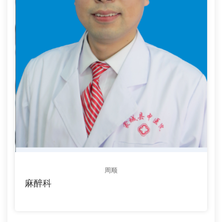
周顺
麻醉科