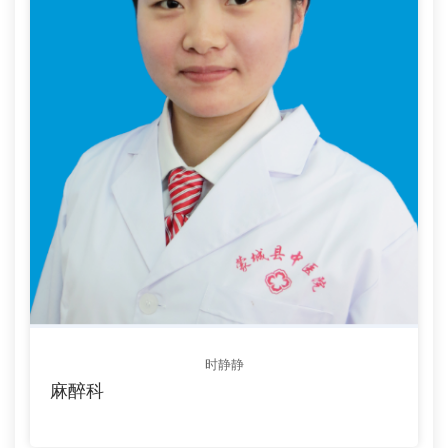
时静静
麻醉科