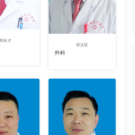
郑长才
邵文廷
外科