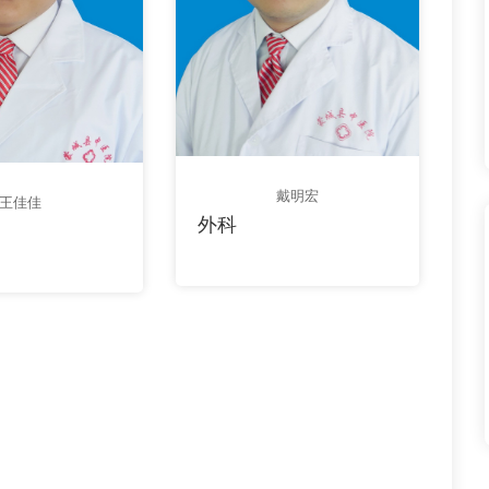
戴明宏
王佳佳
外科