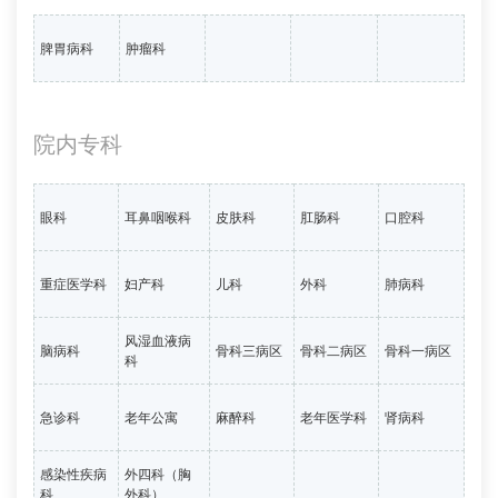
脾胃病科
肿瘤科
院内专科
眼科
耳鼻咽喉科
皮肤科
肛肠科
口腔科
重症医学科
妇产科
儿科
外科
肺病科
风湿血液病
脑病科
骨科三病区
骨科二病区
骨科一病区
科
急诊科
老年公寓
麻醉科
老年医学科
肾病科
感染性疾病
外四科（胸
科
外科）